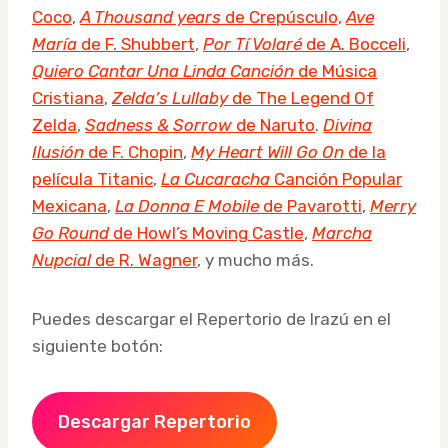
Coco
,
A Thousand years
de Crepúsculo,
Ave
María
de F. Shubbert
,
Por Tí Volaré
de A. Bocceli
,
Quiero Cantar Una Linda Canción
de Música
Cristiana
,
Zelda’s Lullaby
de The Legend Of
Zelda
,
Sadness & Sorrow
de Naruto
.
Divina
Ilusión
de F. Chopin
,
My Heart Will Go On
de la
película Titanic
,
La Cucaracha
Canción Popular
Mexicana
,
La Donna E Mobile
de Pavarotti
,
Merry
Go Round
de Howl’s Moving Castle
,
Marcha
Nupcial
de R. Wagner
, y mucho más.
Puedes descargar el Repertorio de Irazú en el
siguiente botón:
Descargar Repertorio