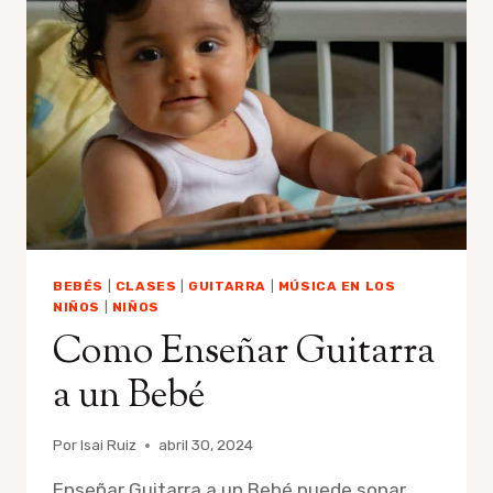
LA
MÚSICA
PUEDE
SALVAR
TU
MATRIMONIO
Y
ENRIQUECER
TU
PATERNIDAD
BEBÉS
|
CLASES
|
GUITARRA
|
MÚSICA EN LOS
NIÑOS
|
NIÑOS
Como Enseñar Guitarra
a un Bebé
Por
Isai Ruiz
abril 30, 2024
Enseñar Guitarra a un Bebé puede sonar