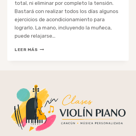
total, ni eliminar por completo la tensión.
Bastará con realizar todos los días algunos
ejercicios de acondicionamiento para
lograrlo. La mano, incluyendo la muñeca,
puede relajarse…
COMO
LEER MÁS
RELAJAR
LA
MANO
DERECHA
AL
TOCAR
LA
GUITARRA
Y
ELIMINAR
LA
TENSIÓN