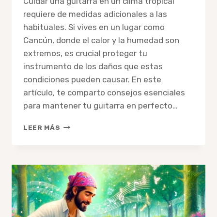
Cuidar una guitarra en un clima tropical
requiere de medidas adicionales a las
habituales. Si vives en un lugar como
Cancún, donde el calor y la humedad son
extremos, es crucial proteger tu
instrumento de los daños que estas
condiciones pueden causar. En este
artículo, te comparto consejos esenciales
para mantener tu guitarra en perfecto…
CÓMO
LEER MÁS
CUIDAR
UNA
GUITARRA
EN
UN
CLIMA
TROPICAL:
GUÍA
PARA