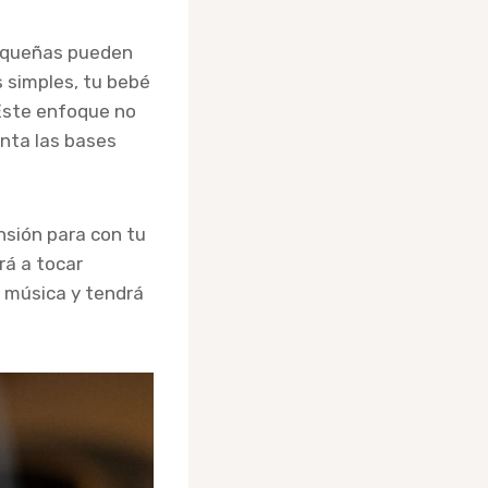
pequeñas pueden
s simples, tu bebé
 Este enfoque no
nta las bases
nsión para con tu
á a tocar
a música y tendrá