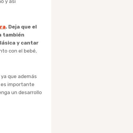
o y así
rra
. Deja que el
ia también
lásica y cantar
nto con el bebé,
, ya que además
o es importante
enga un desarrollo