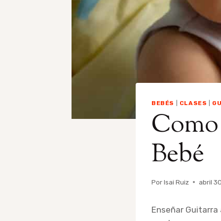
BEBÉS
|
CLASES
|
GU
Como 
Bebé
Por
Isai Ruiz
abril 3
Enseñar Guitarra 