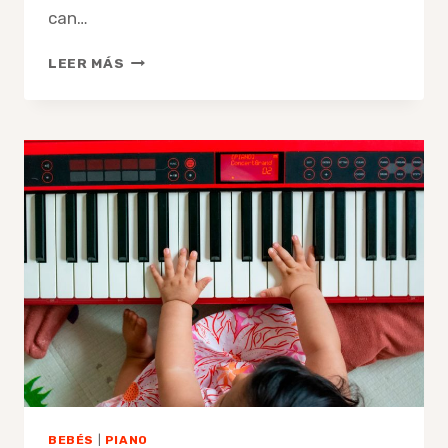
can…
INTRODUCING
LEER MÁS
MUSIC
INTO
YOUR
BABY’S
LIFE:
THE
EXPERIENCE
WITH
A
REAL
PIANO
BEBÉS
|
PIANO