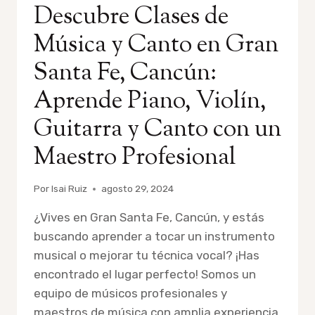
Descubre Clases de
SANTA
FE,
Música y Canto en Gran
CANCÚN:
LEARN
Santa Fe, Cancún:
PIANO,
VIOLIN,
Aprende Piano, Violín,
GUITAR,
AND
Guitarra y Canto con un
SINGING
WITH
Maestro Profesional
PROFESSIONAL
MUSIC
TEACHERS
Por
Isai Ruiz
agosto 29, 2024
¿Vives en Gran Santa Fe, Cancún, y estás
buscando aprender a tocar un instrumento
musical o mejorar tu técnica vocal? ¡Has
encontrado el lugar perfecto! Somos un
equipo de músicos profesionales y
maestros de música con amplia experiencia,