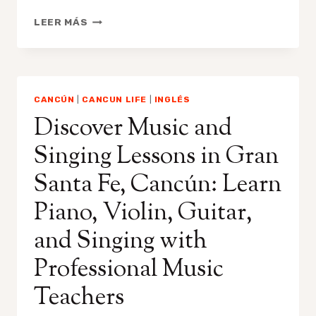
MUSIC
LEER MÁS
LESSONS
IN
CANCÚN:
SINGING,
PIANO,
CANCÚN
|
CANCUN LIFE
|
INGLÉS
VIOLIN,
Discover Music and
GUITAR,
AND
Singing Lessons in Gran
MORE
Santa Fe, Cancún: Learn
Piano, Violin, Guitar,
and Singing with
Professional Music
Teachers