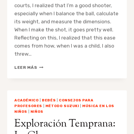
CANTO
courts, I realized that I’m a good shooter,
CON
especially when I balance the ball, calculate
UN
MAESTRO
its weight, and measure the dimensions.
PROFESIONAL
When I make the shot, it goes pretty well.
Reflecting on this, I realized that this ease
comes from how, when I was a child, I also
threw…
EARLY
LEER MÁS
EXPLORATION:
THE
KEY
TO
NATURAL
ACADÉMICO
|
BEBÉS
|
CONSEJOS PARA
AND
PROFESORES
|
MÉTODO SUZUKI
|
MÚSICA EN LOS
FLUID
NIÑOS
|
NIÑOS
LEARNING
Exploración Temprana: