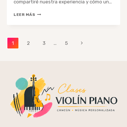
compartiré nuestra experiencia y cómo un…
CÓMO
LEER MÁS
INTRODUCIR
LA
MÚSICA
EN
Navegación
Siguiente
1
2
3
…
5
LA
VIDA
de
página
DE
página
TU
BEBÉ:
LA
EXPERIENCIA
CON
UN
PIANO
REAL