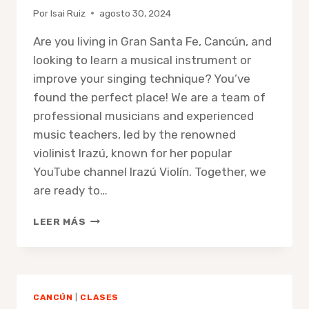
Por
Isai Ruiz
agosto 30, 2024
Are you living in Gran Santa Fe, Cancún, and
looking to learn a musical instrument or
improve your singing technique? You’ve
found the perfect place! We are a team of
professional musicians and experienced
music teachers, led by the renowned
violinist Irazú, known for her popular
YouTube channel Irazú Violín. Together, we
are ready to…
DISCOVER
LEER MÁS
MUSIC
AND
SINGING
LESSONS
IN
CANCÚN
|
CLASES
GRAN