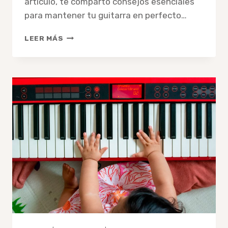
artículo, te comparto consejos esenciales
para mantener tu guitarra en perfecto…
CÓMO
LEER MÁS
CUIDAR
UNA
GUITARRA
EN
UN
CLIMA
TROPICAL:
GUÍA
PARA
CANCÚN
Y
AMBIENTES
HÚMEDOS