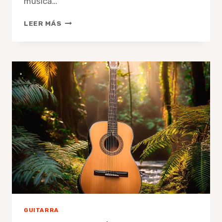
música…
EL
LEER MÁS
OCIO
ES
LA
MADRE
DE
TODAS
LAS
ARTES
GUITARRA