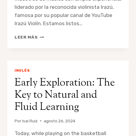
liderado por la reconocida violinista Irazú,
famosa por su popular canal de YouTube
Irazú Violín. Estamos listos…
DESCUBRE
LEER MÁS
CLASES
DE
MÚSICA
Y
CANTO
INGLÉS
EN
Early Exploration: The
GRAN
SANTA
Key to Natural and
FE,
CANCÚN:
Fluid Learning
APRENDE
PIANO,
VIOLÍN,
Por
Isai Ruiz
agosto 26, 2024
GUITARRA
Y
Today, while playing on the basketball