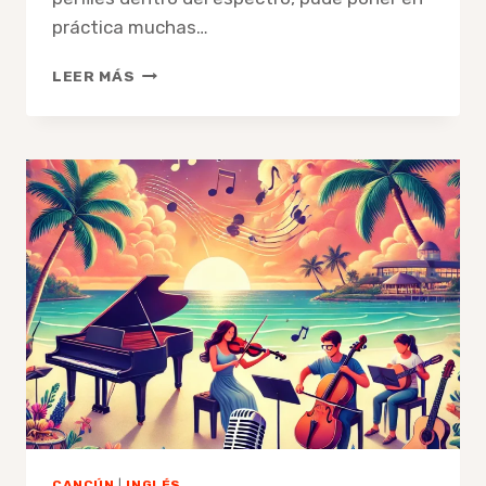
práctica muchas…
CLASES
LEER MÁS
DE
MÚSICA
PARA
AUTISTAS
EN
CANCÚN
CANCÚN
|
INGLÉS