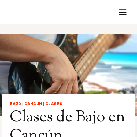
Saltar
al
contenido
BAJO
|
CANCÚN
|
CLASES
Clases de Bajo en
Cancún,