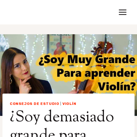
Saltar
al
contenido
CONSEJOS DE ESTUDIO
|
VIOLÍN
¿Soy demasiado
grande para